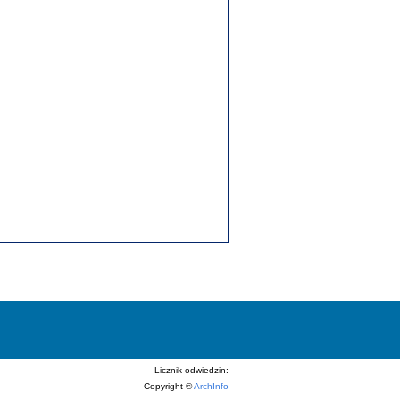
Licznik odwiedzin:
Copyright ©
ArchInfo