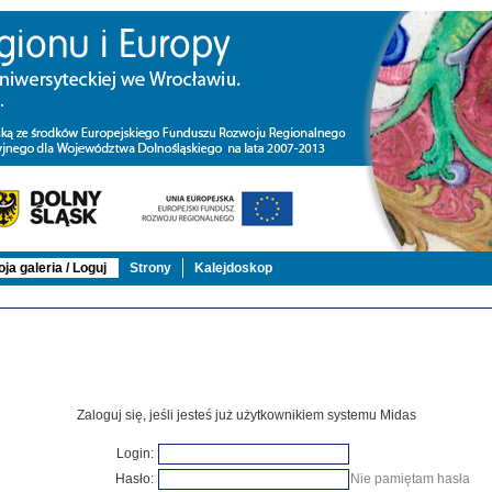
ja galeria / Loguj
Strony
Kalejdoskop
Zaloguj się, jeśli jesteś już użytkownikiem systemu Midas
Login:
Hasło:
Nie pamiętam hasła