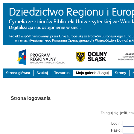
Strona główna
Szukaj
Tezaurus
Moja galeria / Loguj
Strony
Strona logowania
Zaloguj się, jeśli j
Login:
Hasło: