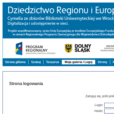
Strona główna
Szukaj
Tezaurus
Moja galeria / Loguj
Strony
Strona logowania
Zaloguj się, jeśli j
Login:
Hasło: