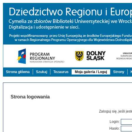
Strona główna
Szukaj
Tezaurus
Moja galeria / Loguj
Strony
Strona logowania
Zaloguj się, jeśli j
Login:
Hasło: