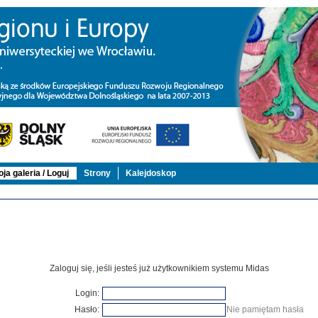
ja galeria / Loguj
Strony
Kalejdoskop
Zaloguj się, jeśli jesteś już użytkownikiem systemu Midas
Login:
Hasło:
Nie pamiętam hasła