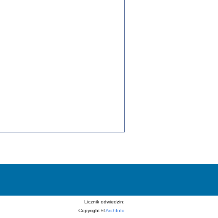
Licznik odwiedzin:
Copyright ©
ArchInfo