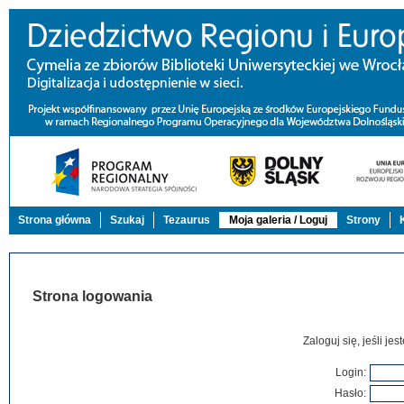
Strona główna
Szukaj
Tezaurus
Moja galeria / Loguj
Strony
Strona logowania
Zaloguj się, jeśli j
Login:
Hasło: