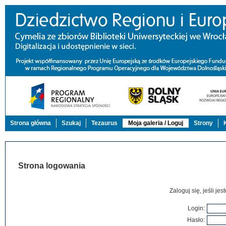
Strona główna
Szukaj
Tezaurus
Moja galeria / Loguj
Strony
Strona logowania
Zaloguj się, jeśli j
Login:
Hasło: