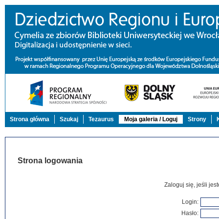
Strona główna
Szukaj
Tezaurus
Moja galeria / Loguj
Strony
Strona logowania
Zaloguj się, jeśli j
Login:
Hasło: