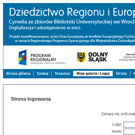
Strona główna
Szukaj
Tezaurus
Moja galeria / Loguj
Strony
Strona logowania
Zaloguj się, jeśli j
Login:
Hasło: