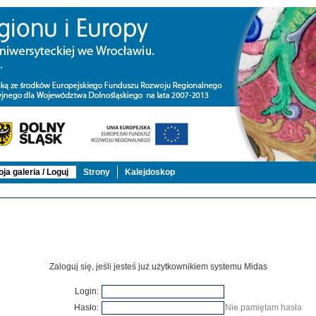
ja galeria / Loguj
Strony
Kalejdoskop
Zaloguj się, jeśli jesteś już użytkownikiem systemu Midas
Login:
Hasło:
Nie pamiętam hasła