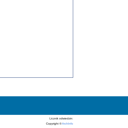
Licznik odwiedzin:
Copyright ©
ArchInfo