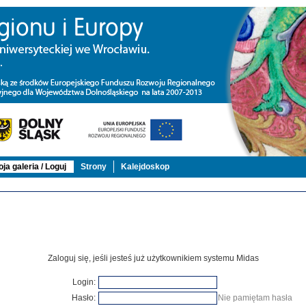
ja galeria / Loguj
Strony
Kalejdoskop
Zaloguj się, jeśli jesteś już użytkownikiem systemu Midas
Login:
Hasło:
Nie pamiętam hasła