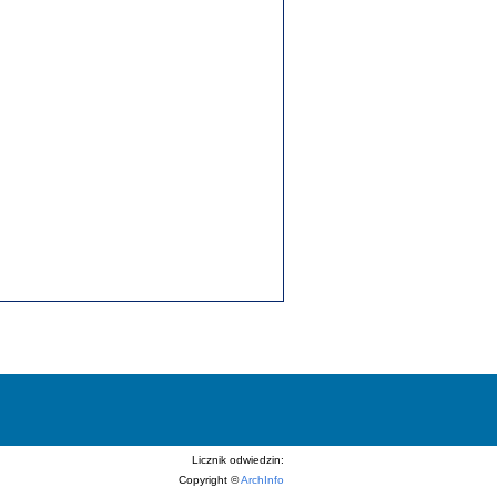
Licznik odwiedzin:
Copyright ©
ArchInfo