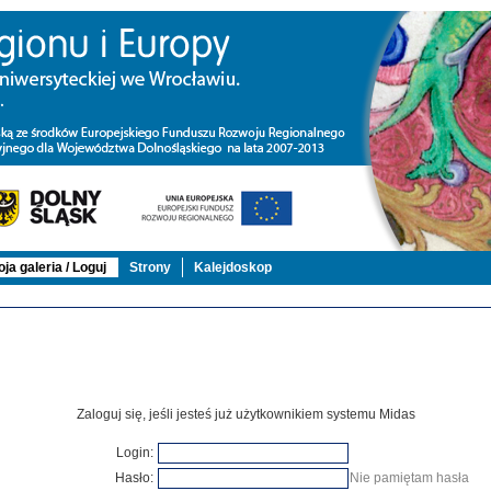
ja galeria / Loguj
Strony
Kalejdoskop
Zaloguj się, jeśli jesteś już użytkownikiem systemu Midas
Login:
Hasło:
Nie pamiętam hasła