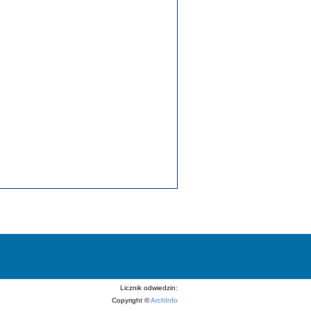
Licznik odwiedzin:
Copyright ©
ArchInfo