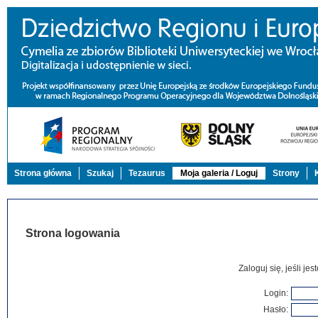
Strona główna
Szukaj
Tezaurus
Moja galeria / Loguj
Strony
Strona logowania
Zaloguj się, jeśli j
Login:
Hasło: