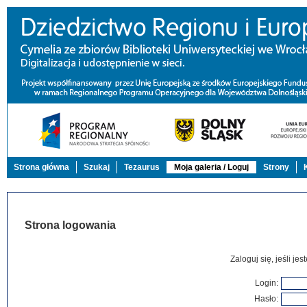
Strona główna
Szukaj
Tezaurus
Moja galeria / Loguj
Strony
Strona logowania
Zaloguj się, jeśli j
Login:
Hasło: