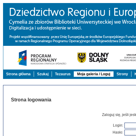
Strona główna
Szukaj
Tezaurus
Moja galeria / Loguj
Strony
Strona logowania
Zaloguj się, jeśli j
Login:
Hasło: