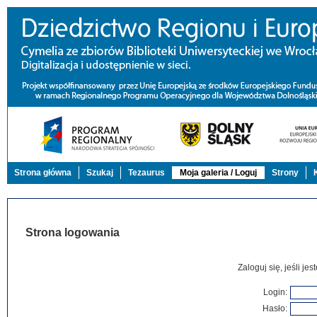
Strona główna
Szukaj
Tezaurus
Moja galeria / Loguj
Strony
Strona logowania
Zaloguj się, jeśli j
Login:
Hasło: