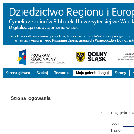
Strona główna
Szukaj
Tezaurus
Moja galeria / Loguj
Strony
Strona logowania
Zaloguj się, jeśli j
Login:
Hasło: