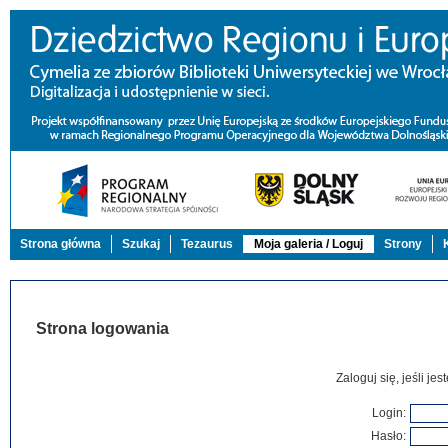
Strona główna
Szukaj
Tezaurus
Moja galeria / Loguj
Strony
Strona logowania
Zaloguj się, jeśli j
Login:
Hasło: