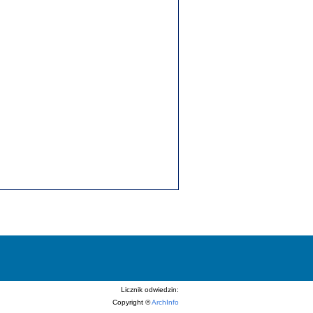
Licznik odwiedzin:
Copyright ©
ArchInfo