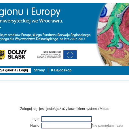
ja galeria / Loguj
Strony
Kalejdoskop
Zaloguj się, jeśli jesteś już użytkownikiem systemu Midas
Login:
Hasło:
Nie pamiętam hasła