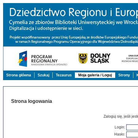
Strona główna
Szukaj
Tezaurus
Moja galeria / Loguj
Strony
Strona logowania
Zaloguj się, jeśli j
Login:
Hasło: