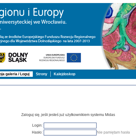
ja galeria / Loguj
Strony
Kalejdoskop
Zaloguj się, jeśli jesteś już użytkownikiem systemu Midas
Login:
Hasło:
Nie pamiętam hasła