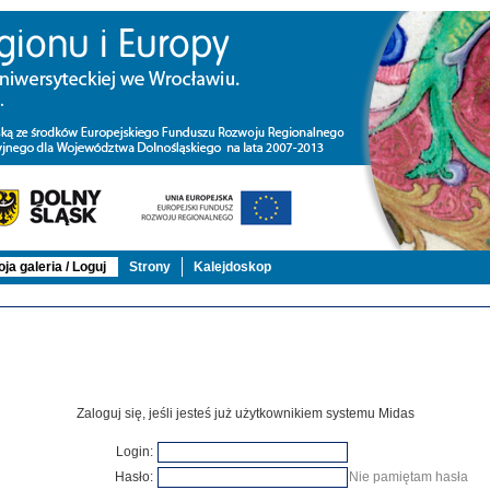
ja galeria / Loguj
Strony
Kalejdoskop
Zaloguj się, jeśli jesteś już użytkownikiem systemu Midas
Login:
Hasło:
Nie pamiętam hasła