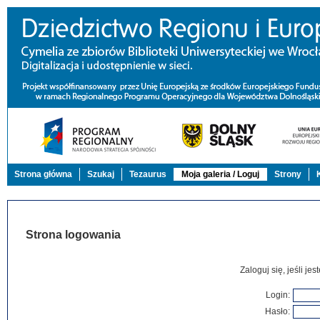
Strona główna
Szukaj
Tezaurus
Moja galeria / Loguj
Strony
Strona logowania
Zaloguj się, jeśli j
Login:
Hasło: