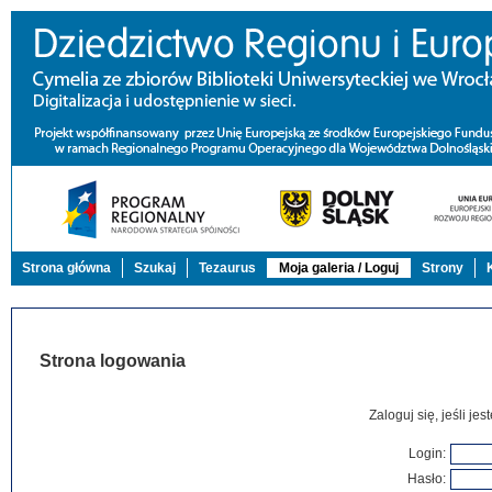
Strona główna
Szukaj
Tezaurus
Moja galeria / Loguj
Strony
Strona logowania
Zaloguj się, jeśli j
Login:
Hasło: