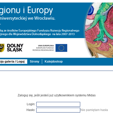
ja galeria / Loguj
Strony
Kalejdoskop
Zaloguj się, jeśli jesteś już użytkownikiem systemu Midas
Login:
Hasło:
Nie pamiętam hasła