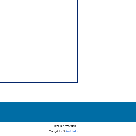
Licznik odwiedzin:
Copyright ©
ArchInfo