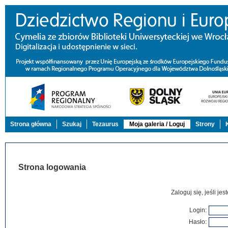
Strona główna
Szukaj
Tezaurus
Moja galeria / Loguj
Strony
Strona logowania
Zaloguj się, jeśli j
Login:
Hasło: