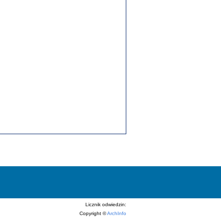
Licznik odwiedzin:
Copyright ©
ArchInfo