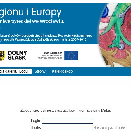
ja galeria / Loguj
Strony
Kalejdoskop
Zaloguj się, jeśli jesteś już użytkownikiem systemu Midas
Login:
Hasło:
Nie pamiętam hasła