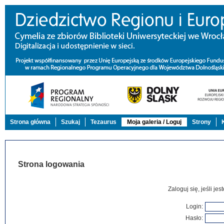
Strona główna
Szukaj
Tezaurus
Moja galeria / Loguj
Strony
Strona logowania
Zaloguj się, jeśli j
Login:
Hasło: