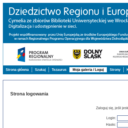
Strona główna
Szukaj
Tezaurus
Moja galeria / Loguj
Strony
Strona logowania
Zaloguj się, jeśli j
Login:
Hasło: