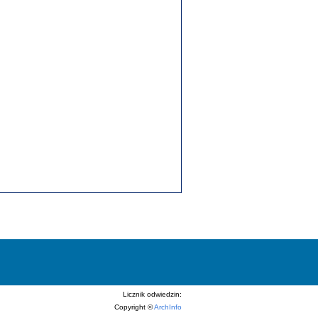
Licznik odwiedzin:
Copyright ©
ArchInfo