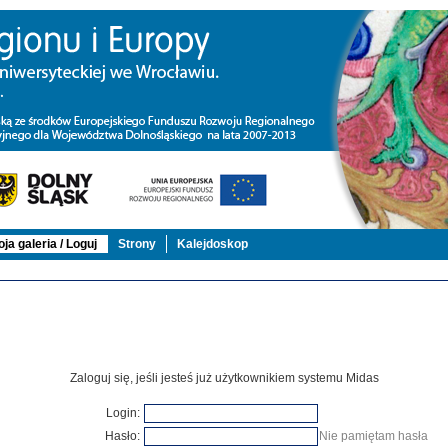
ja galeria / Loguj
Strony
Kalejdoskop
Zaloguj się, jeśli jesteś już użytkownikiem systemu Midas
Login:
Hasło:
Nie pamiętam hasła