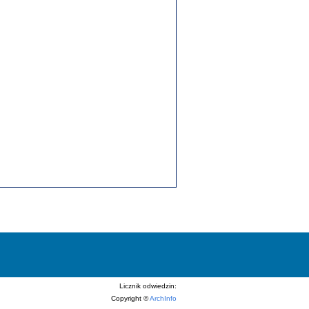
Licznik odwiedzin:
Copyright ©
ArchInfo