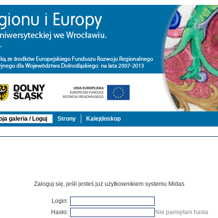
ja galeria / Loguj
Strony
Kalejdoskop
Zaloguj się, jeśli jesteś już użytkownikiem systemu Midas
Login:
Hasło:
Nie pamiętam hasła