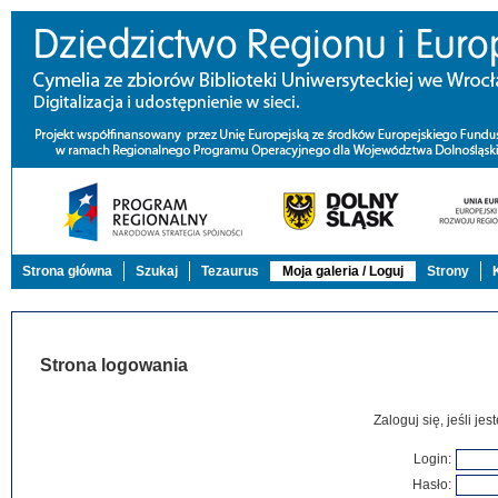
Strona główna
Szukaj
Tezaurus
Moja galeria / Loguj
Strony
Strona logowania
Zaloguj się, jeśli j
Login:
Hasło: