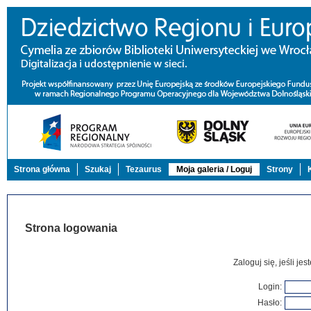
Strona główna
Szukaj
Tezaurus
Moja galeria / Loguj
Strony
Strona logowania
Zaloguj się, jeśli j
Login:
Hasło: