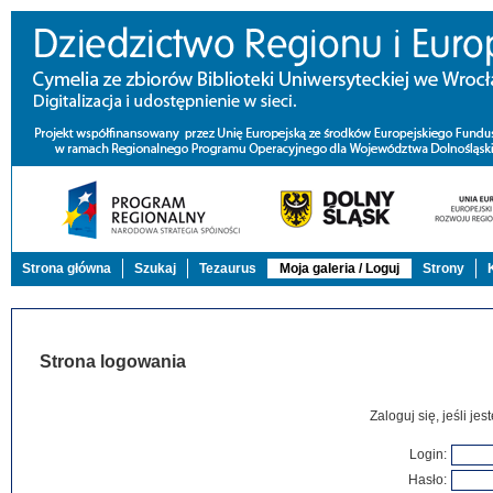
Strona główna
Szukaj
Tezaurus
Moja galeria / Loguj
Strony
Strona logowania
Zaloguj się, jeśli j
Login:
Hasło: