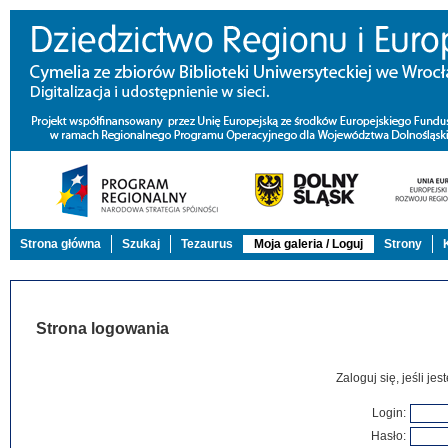
Strona główna
Szukaj
Tezaurus
Moja galeria / Loguj
Strony
Strona logowania
Zaloguj się, jeśli j
Login:
Hasło: