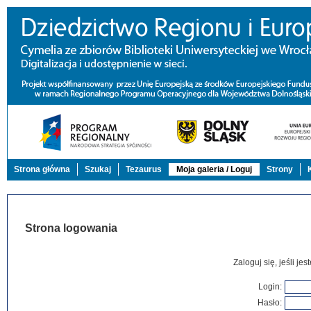
Strona główna
Szukaj
Tezaurus
Moja galeria / Loguj
Strony
Strona logowania
Zaloguj się, jeśli j
Login:
Hasło: