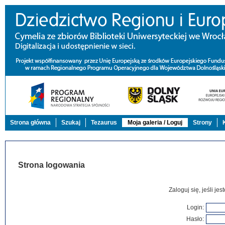
Strona główna
Szukaj
Tezaurus
Moja galeria / Loguj
Strony
Strona logowania
Zaloguj się, jeśli j
Login:
Hasło: