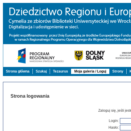
Strona główna
Szukaj
Tezaurus
Moja galeria / Loguj
Strony
Strona logowania
Zaloguj się, jeśli j
Login:
Hasło: