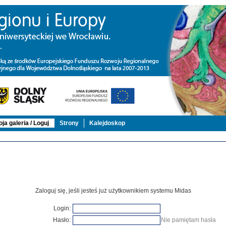
ja galeria / Loguj
Strony
Kalejdoskop
Zaloguj się, jeśli jesteś już użytkownikiem systemu Midas
Login:
Hasło:
Nie pamiętam hasła