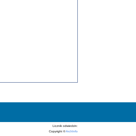
Licznik odwiedzin:
Copyright ©
ArchInfo