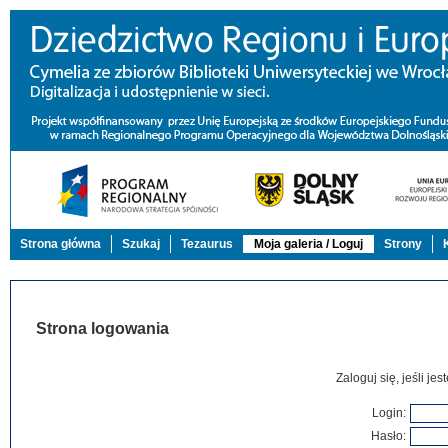
Strona główna
Szukaj
Tezaurus
Moja galeria / Loguj
Strony
Strona logowania
Zaloguj się, jeśli j
Login:
Hasło: