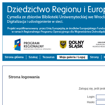
Strona główna
Szukaj
Tezaurus
Moja galeria / Loguj
Strony
Strona logowania
Zaloguj się, jeśli j
Login:
Hasło: