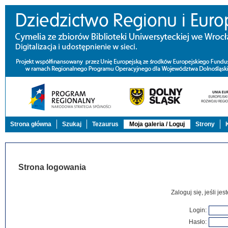
Strona główna
Szukaj
Tezaurus
Moja galeria / Loguj
Strony
Strona logowania
Zaloguj się, jeśli j
Login:
Hasło: