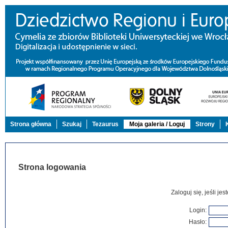
Strona główna
Szukaj
Tezaurus
Moja galeria / Loguj
Strony
Strona logowania
Zaloguj się, jeśli j
Login:
Hasło: