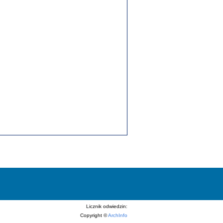
Licznik odwiedzin:
Copyright ©
ArchInfo