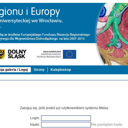
ja galeria / Loguj
Strony
Kalejdoskop
Zaloguj się, jeśli jesteś już użytkownikiem systemu Midas
Login:
Hasło:
Nie pamiętam hasła