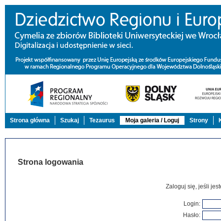
Strona główna
Szukaj
Tezaurus
Moja galeria / Loguj
Strony
Strona logowania
Zaloguj się, jeśli j
Login:
Hasło: