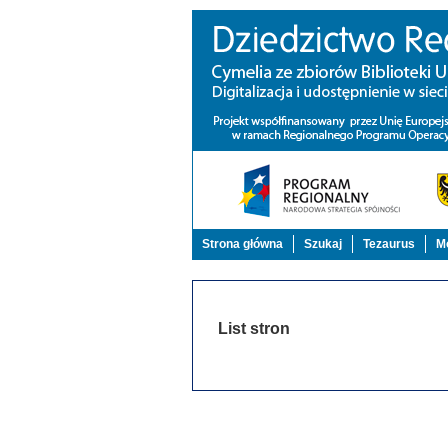
Strona główna
Szukaj
Tezaurus
Mo
List stron