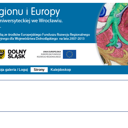
ja galeria / Loguj
Strony
Kalejdoskop