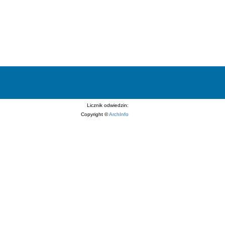
Licznik odwiedzin:
Copyright ©
ArchInfo