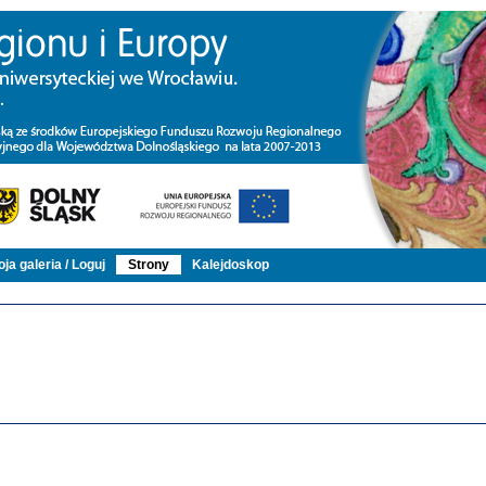
ja galeria / Loguj
Strony
Kalejdoskop