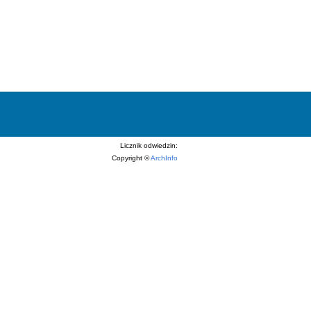
Licznik odwiedzin:
Copyright ©
ArchInfo