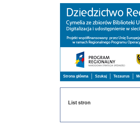
Strona główna
Szukaj
Tezaurus
Mo
List stron