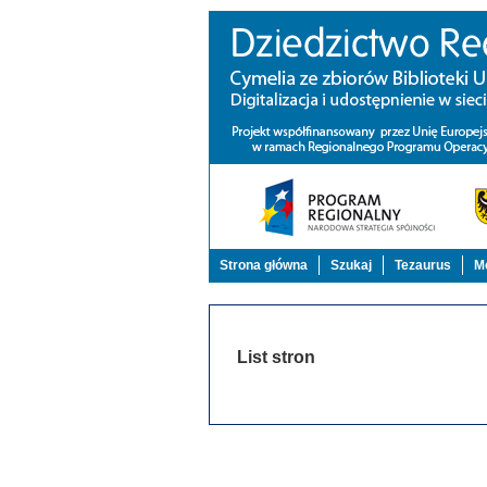
Strona główna
Szukaj
Tezaurus
Mo
List stron