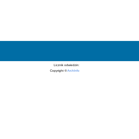
Licznik odwiedzin:
Copyright ©
ArchInfo