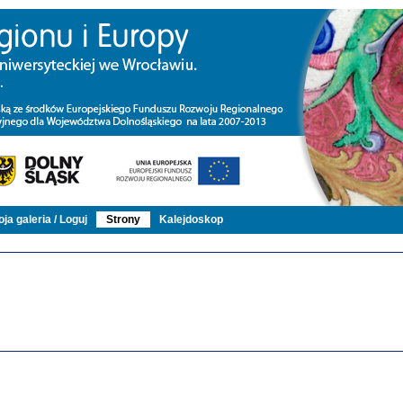
ja galeria / Loguj
Strony
Kalejdoskop