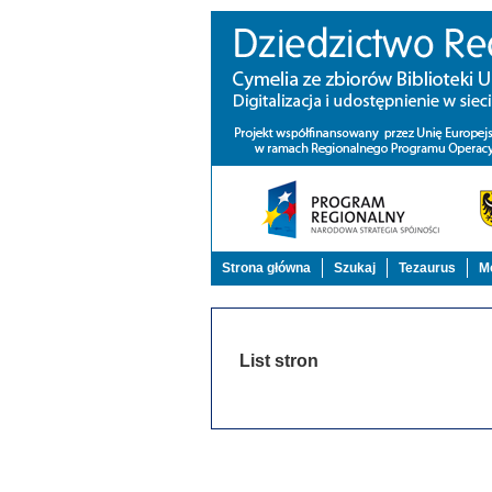
Strona główna
Szukaj
Tezaurus
Mo
List stron