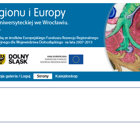
ja galeria / Loguj
Strony
Kalejdoskop