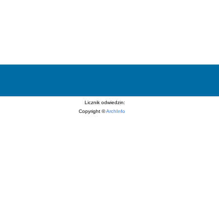
Licznik odwiedzin:
Copyright ©
ArchInfo