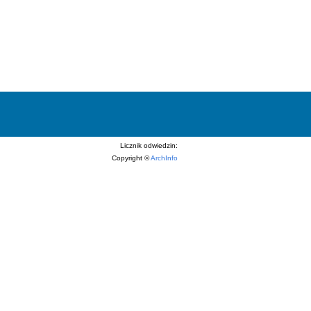
Licznik odwiedzin:
Copyright ©
ArchInfo