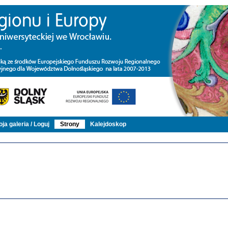
ja galeria / Loguj
Strony
Kalejdoskop