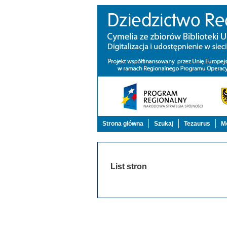
Strona główna
Szukaj
Tezaurus
Mo
List stron